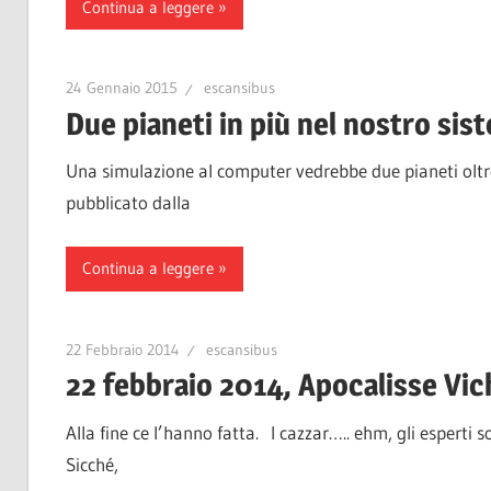
Continua a leggere
24 Gennaio 2015
escansibus
Due pianeti in più nel nostro sis
Una simulazione al computer vedrebbe due pianeti oltre 
pubblicato dalla
Continua a leggere
22 Febbraio 2014
escansibus
22 febbraio 2014, Apocalisse Vic
Alla fine ce l’hanno fatta. I cazzar….. ehm, gli esperti 
Sicché,