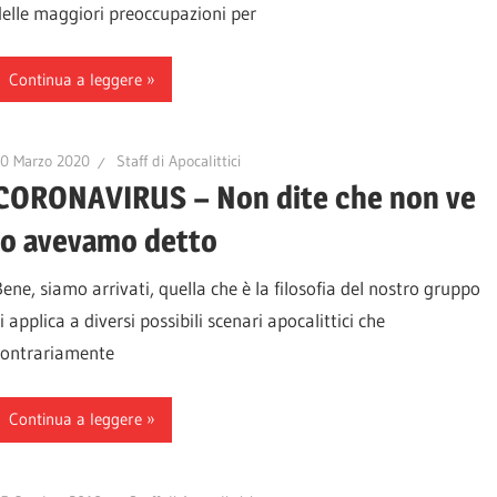
delle maggiori preoccupazioni per
Continua a leggere
10 Marzo 2020
Staff di Apocalittici
CORONAVIRUS – Non dite che non ve
lo avevamo detto
Bene, siamo arrivati, quella che è la filosofia del nostro gruppo
i applica a diversi possibili scenari apocalittici che
contrariamente
Continua a leggere