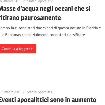
5 Ottobre 2018
Staff di Apocalittici
Masse d’acqua negli oceani che si
ritirano paurosamente
Tempo fa ci sono stati due eventi di questa natura in Florida e
alle Bahamas che inizialmente sono stati classificate
Continua a leggere
1 Ottobre 2018
Staff di Apocalittici
Eventi apocalittici sono in aumento