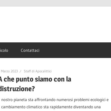
ticolo
Contattaci
 Marzo 2023
Staff di Apocalittici
A che punto siamo con la
distruzione?
Il nostro pianeta sta affrontando numerosi problemi ecologici e
il cambiamento climatico sta rapidamente diventando una