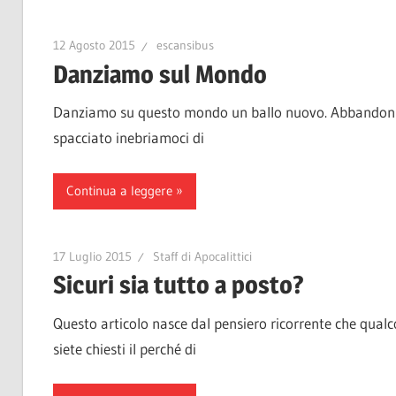
12 Agosto 2015
escansibus
Danziamo sul Mondo
Danziamo su questo mondo un ballo nuovo. Abbandoniam
spacciato inebriamoci di
Continua a leggere
17 Luglio 2015
Staff di Apocalittici
Sicuri sia tutto a posto?
Questo articolo nasce dal pensiero ricorrente che qua
siete chiesti il perché di