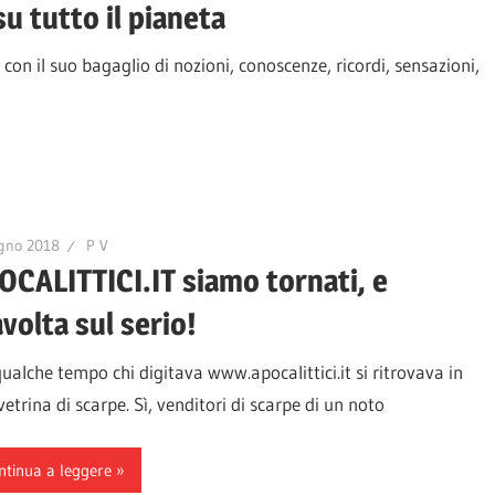
su tutto il pianeta
 con il suo bagaglio di nozioni, conoscenze, ricordi, sensazioni,
gno 2018
P V
OCALITTICI.IT siamo tornati, e
volta sul serio!
ualche tempo chi digitava www.apocalittici.it si ritrovava in
etrina di scarpe. Sì, venditori di scarpe di un noto
ntinua a leggere