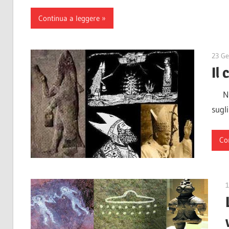
Continua a leggere
23 Ge
Il 
Nono
sugli
Co
1