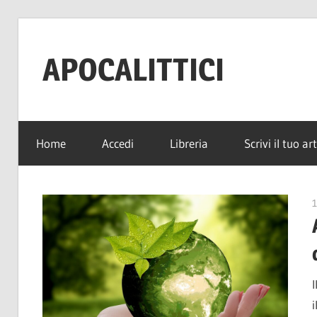
Salta
al
APOCALITTICI
contenuto
News
per
Home
Accedi
Libreria
Scrivi il tuo ar
sopravvivere
alla
quotidianità
1