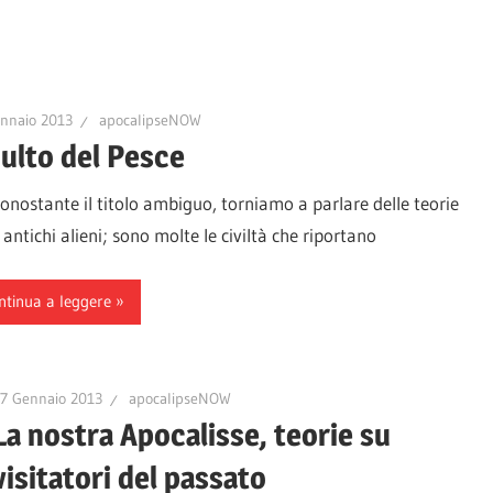
nnaio 2013
apocalipseNOW
culto del Pesce
stante il titolo ambiguo, torniamo a parlare delle teorie
 antichi alieni; sono molte le civiltà che riportano
ntinua a leggere
7 Gennaio 2013
apocalipseNOW
La nostra Apocalisse, teorie su
visitatori del passato