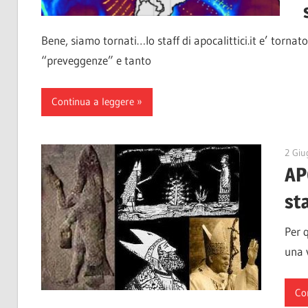
Bene, siamo tornati…lo staff di apocalittici.it e’ tornato
“preveggenze” e tanto
Continua a leggere
2 Giu
AP
sta
Per q
una v
Co