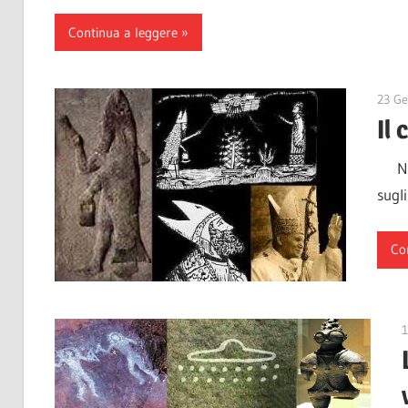
Continua a leggere
23 Ge
Il 
Nono
sugli
Co
1