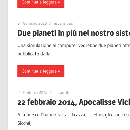
Continua a leggere
24 Gennaio 2015
escansibus
Due pianeti in più nel nostro sis
Una simulazione al computer vedrebbe due pianeti oltre 
pubblicato dalla
Continua a leggere
22 Febbraio 2014
escansibus
22 febbraio 2014, Apocalisse Vic
Alla fine ce l’hanno fatta. I cazzar….. ehm, gli esperti 
Sicché,