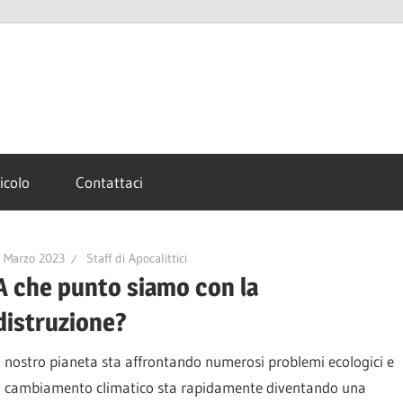
ticolo
Contattaci
 Marzo 2023
Staff di Apocalittici
A che punto siamo con la
distruzione?
Il nostro pianeta sta affrontando numerosi problemi ecologici e
il cambiamento climatico sta rapidamente diventando una