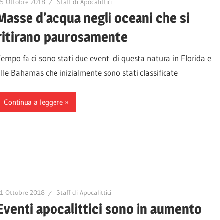
5 Ottobre 2018
Staff di Apocalittici
Masse d’acqua negli oceani che si
ritirano paurosamente
Tempo fa ci sono stati due eventi di questa natura in Florida e
alle Bahamas che inizialmente sono stati classificate
Continua a leggere
1 Ottobre 2018
Staff di Apocalittici
Eventi apocalittici sono in aumento