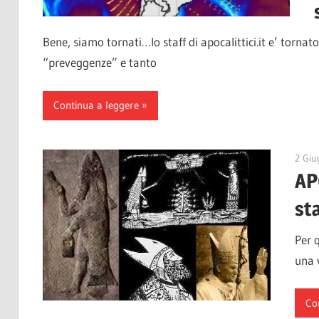
Bene, siamo tornati…lo staff di apocalittici.it e’ tornato
“preveggenze” e tanto
Continua a leggere
2 Giu
AP
sta
Per q
una v
Co