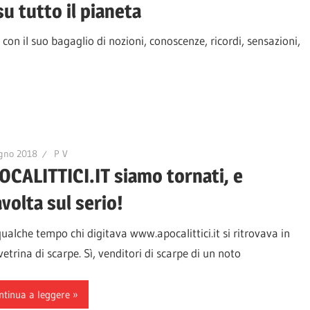
su tutto il pianeta
 con il suo bagaglio di nozioni, conoscenze, ricordi, sensazioni,
gno 2018
P V
OCALITTICI.IT siamo tornati, e
volta sul serio!
ualche tempo chi digitava www.apocalittici.it si ritrovava in
etrina di scarpe. Sì, venditori di scarpe di un noto
ntinua a leggere