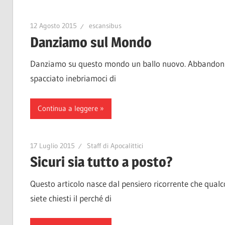
12 Agosto 2015
escansibus
Danziamo sul Mondo
Danziamo su questo mondo un ballo nuovo. Abbandoniam
spacciato inebriamoci di
Continua a leggere
17 Luglio 2015
Staff di Apocalittici
Sicuri sia tutto a posto?
Questo articolo nasce dal pensiero ricorrente che qua
siete chiesti il perché di