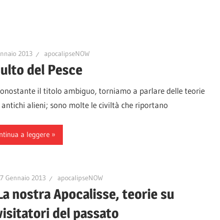
nnaio 2013
apocalipseNOW
culto del Pesce
stante il titolo ambiguo, torniamo a parlare delle teorie
 antichi alieni; sono molte le civiltà che riportano
ntinua a leggere
7 Gennaio 2013
apocalipseNOW
La nostra Apocalisse, teorie su
visitatori del passato