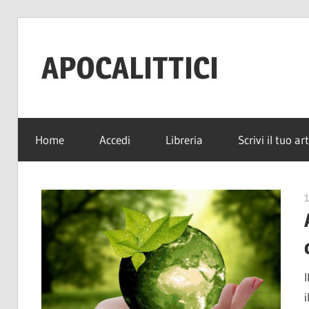
Salta
al
APOCALITTICI
contenuto
News
per
Home
Accedi
Libreria
Scrivi il tuo ar
sopravvivere
alla
quotidianità
1