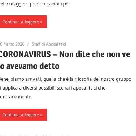
delle maggiori preoccupazioni per
Continua a leggere
10 Marzo 2020
Staff di Apocalittici
CORONAVIRUS – Non dite che non ve
lo avevamo detto
Bene, siamo arrivati, quella che è la filosofia del nostro gruppo
i applica a diversi possibili scenari apocalittici che
contrariamente
Continua a leggere