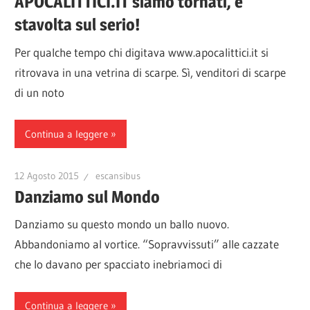
APOCALITTICI.IT siamo tornati, e
stavolta sul serio!
Per qualche tempo chi digitava www.apocalittici.it si
ritrovava in una vetrina di scarpe. Sì, venditori di scarpe
di un noto
Continua a leggere
12 Agosto 2015
escansibus
Danziamo sul Mondo
Danziamo su questo mondo un ballo nuovo.
Abbandoniamo al vortice. “Sopravvissuti” alle cazzate
che lo davano per spacciato inebriamoci di
Continua a leggere