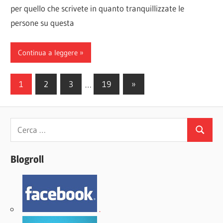
per quello che scrivete in quanto tranquillizzate le
persone su questa
Continua a leggere
Paginazione
Articoli
1
2
3
…
19
»
successivi
degli
articoli
Ricerca
Cerca
per:
Blogroll
.