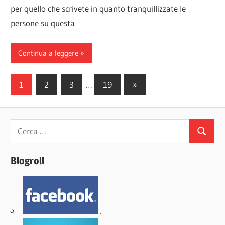
per quello che scrivete in quanto tranquillizzate le
persone su questa
Continua a leggere
Paginazione
Articoli
1
2
3
…
19
»
successivi
degli
articoli
Ricerca
Cerca
per:
Blogroll
.