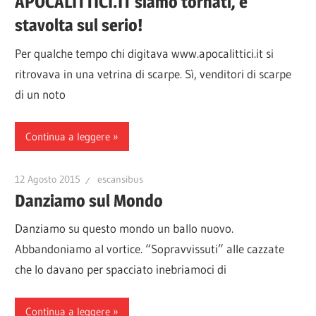
APOCALITTICI.IT siamo tornati, e
stavolta sul serio!
Per qualche tempo chi digitava www.apocalittici.it si
ritrovava in una vetrina di scarpe. Sì, venditori di scarpe
di un noto
Continua a leggere
12 Agosto 2015
escansibus
Danziamo sul Mondo
Danziamo su questo mondo un ballo nuovo.
Abbandoniamo al vortice. “Sopravvissuti” alle cazzate
che lo davano per spacciato inebriamoci di
Continua a leggere