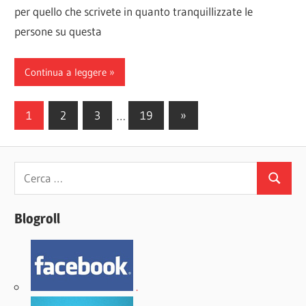
per quello che scrivete in quanto tranquillizzate le
persone su questa
Continua a leggere
Paginazione
Articoli
1
2
3
…
19
»
successivi
degli
articoli
Ricerca
Cerca
per:
Blogroll
.