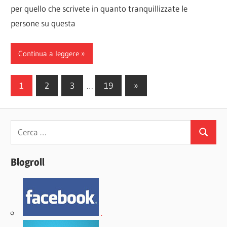
per quello che scrivete in quanto tranquillizzate le
persone su questa
Continua a leggere
Paginazione
Articoli
1
2
3
…
19
»
successivi
degli
articoli
Ricerca
Cerca
per:
Blogroll
.