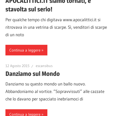
APOCALITTICI.IT siamo tornati, e
stavolta sul serio!
Per qualche tempo chi digitava www.apocalittici.it si
ritrovava in una vetrina di scarpe. Sì, venditori di scarpe
di un noto
Continua a leggere
12 Agosto 2015
escansibus
Danziamo sul Mondo
Danziamo su questo mondo un ballo nuovo.
Abbandoniamo al vortice. “Sopravvissuti” alle cazzate
che lo davano per spacciato inebriamoci di
Continua a leggere