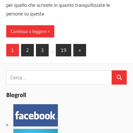
per quello che scrivete in quanto tranquillizzate le
persone su questa
Continua a leggere
Paginazione
Articoli
1
2
3
…
19
»
successivi
degli
articoli
Ricerca
Cerca
per:
Blogroll
.