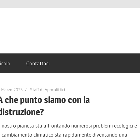
ticolo
Contattaci
 Marzo 2023
Staff di Apocalittici
A che punto siamo con la
distruzione?
Il nostro pianeta sta affrontando numerosi problemi ecologici e
il cambiamento climatico sta rapidamente diventando una