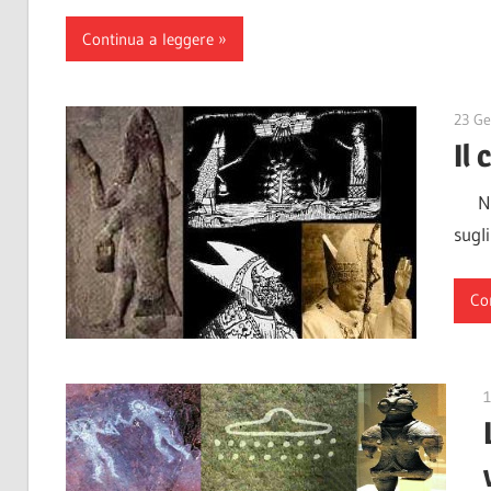
Continua a leggere
23 Ge
Il 
Nono
sugli
Co
1