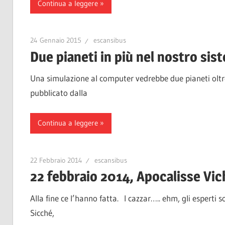
Continua a leggere
24 Gennaio 2015
escansibus
Due pianeti in più nel nostro sis
Una simulazione al computer vedrebbe due pianeti oltre 
pubblicato dalla
Continua a leggere
22 Febbraio 2014
escansibus
22 febbraio 2014, Apocalisse Vic
Alla fine ce l’hanno fatta. I cazzar….. ehm, gli esperti 
Sicché,