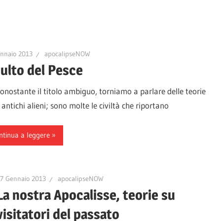
nnaio 2013
apocalipseNOW
culto del Pesce
stante il titolo ambiguo, torniamo a parlare delle teorie
 antichi alieni; sono molte le civiltà che riportano
ntinua a leggere
7 Gennaio 2013
apocalipseNOW
La nostra Apocalisse, teorie su
visitatori del passato