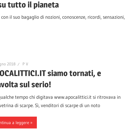
su tutto il pianeta
 con il suo bagaglio di nozioni, conoscenze, ricordi, sensazioni,
gno 2018
P V
OCALITTICI.IT siamo tornati, e
volta sul serio!
ualche tempo chi digitava www.apocalittici.it si ritrovava in
etrina di scarpe. Sì, venditori di scarpe di un noto
ntinua a leggere