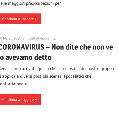
delle maggiori preoccupazioni per
Continua a leggere
10 Marzo 2020
Staff di Apocalittici
CORONAVIRUS – Non dite che non ve
lo avevamo detto
Bene, siamo arrivati, quella che è la filosofia del nostro gruppo
i applica a diversi possibili scenari apocalittici che
contrariamente
Continua a leggere