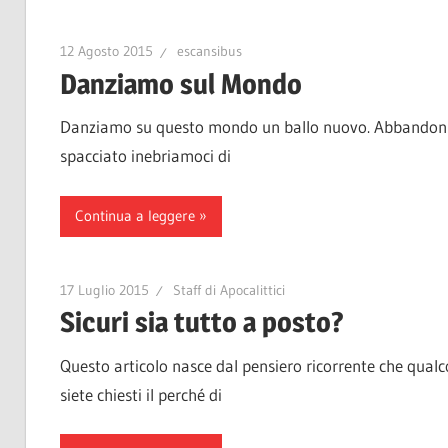
12 Agosto 2015
escansibus
Danziamo sul Mondo
Danziamo su questo mondo un ballo nuovo. Abbandoniam
spacciato inebriamoci di
Continua a leggere
17 Luglio 2015
Staff di Apocalittici
Sicuri sia tutto a posto?
Questo articolo nasce dal pensiero ricorrente che qua
siete chiesti il perché di