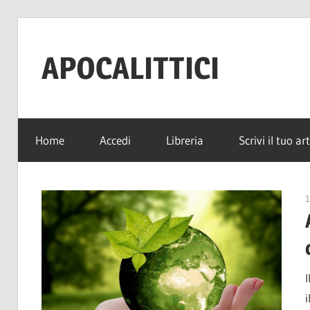
Salta
al
APOCALITTICI
contenuto
News
per
Home
Accedi
Libreria
Scrivi il tuo ar
sopravvivere
alla
quotidianità
1