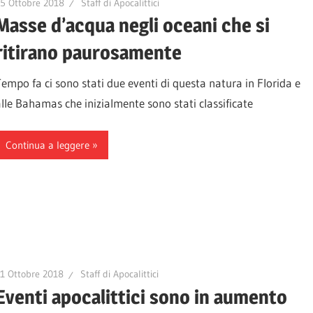
5 Ottobre 2018
Staff di Apocalittici
Masse d’acqua negli oceani che si
ritirano paurosamente
Tempo fa ci sono stati due eventi di questa natura in Florida e
alle Bahamas che inizialmente sono stati classificate
Continua a leggere
1 Ottobre 2018
Staff di Apocalittici
Eventi apocalittici sono in aumento