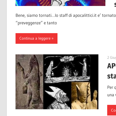
Bene, siamo tornati…lo staff di apocalittici.it e’ tornato
“preveggenze” e tanto
Continua a leggere
2 Giu
AP
sta
Per q
una v
Co