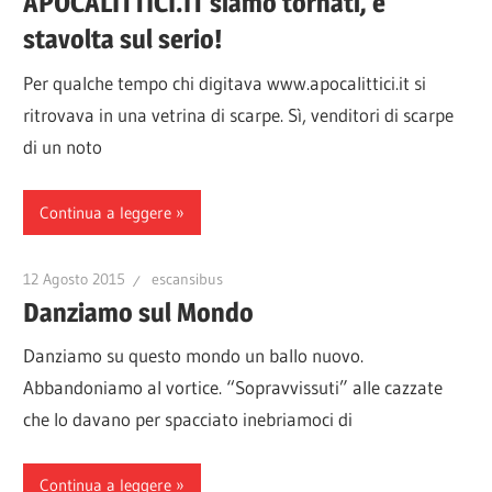
APOCALITTICI.IT siamo tornati, e
stavolta sul serio!
Per qualche tempo chi digitava www.apocalittici.it si
ritrovava in una vetrina di scarpe. Sì, venditori di scarpe
di un noto
Continua a leggere
12 Agosto 2015
escansibus
Danziamo sul Mondo
Danziamo su questo mondo un ballo nuovo.
Abbandoniamo al vortice. “Sopravvissuti” alle cazzate
che lo davano per spacciato inebriamoci di
Continua a leggere