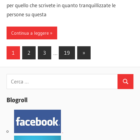
per quello che scrivete in quanto tranquillizzate le
persone su questa
Continua a leggere
Paginazione
Articoli
1
2
3
…
19
»
successivi
degli
articoli
Ricerca
Cerca
per:
Blogroll
.