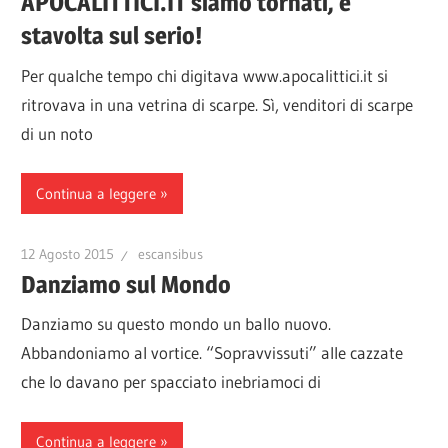
APOCALITTICI.IT siamo tornati, e
stavolta sul serio!
Per qualche tempo chi digitava www.apocalittici.it si
ritrovava in una vetrina di scarpe. Sì, venditori di scarpe
di un noto
Continua a leggere
12 Agosto 2015
escansibus
Danziamo sul Mondo
Danziamo su questo mondo un ballo nuovo.
Abbandoniamo al vortice. “Sopravvissuti” alle cazzate
che lo davano per spacciato inebriamoci di
Continua a leggere