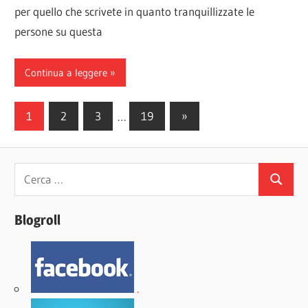
per quello che scrivete in quanto tranquillizzate le
persone su questa
Continua a leggere
Paginazione
Articoli
1
2
3
…
19
»
successivi
degli
articoli
Ricerca
Cerca
per:
Blogroll
.