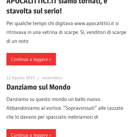
APOCALITTICI.IT siamo tornati, e
stavolta sul serio!
Per qualche tempo chi digitava www.apocalittici.it si
ritrovava in una vetrina di scarpe. Sì, venditori di scarpe
di un noto
Continua a leggere
12 Agosto 2015
escansibus
Danziamo sul Mondo
Danziamo su questo mondo un ballo nuovo.
Abbandoniamo al vortice. “Sopravvissuti” alle cazzate
che lo davano per spacciato inebriamoci di
Continua a leggere