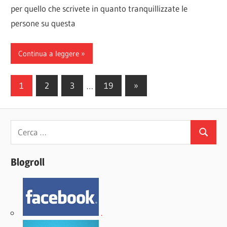
per quello che scrivete in quanto tranquillizzate le
persone su questa
Continua a leggere
Paginazione
Articoli
1
2
3
…
19
»
successivi
degli
articoli
Ricerca
Cerca
per:
Blogroll
.