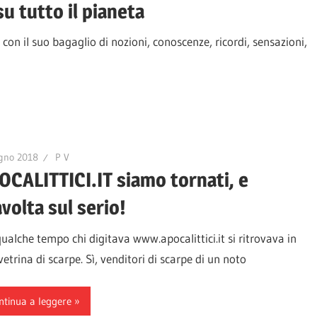
su tutto il pianeta
 con il suo bagaglio di nozioni, conoscenze, ricordi, sensazioni,
gno 2018
P V
OCALITTICI.IT siamo tornati, e
volta sul serio!
ualche tempo chi digitava www.apocalittici.it si ritrovava in
etrina di scarpe. Sì, venditori di scarpe di un noto
ntinua a leggere