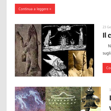
Continua a leggere
23 Ge
Il 
Nono
sugli
Co
1