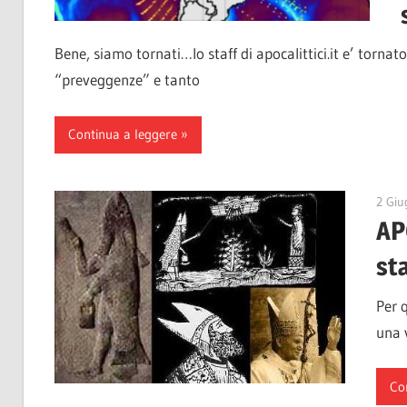
Bene, siamo tornati…lo staff di apocalittici.it e’ tornato
“preveggenze” e tanto
Continua a leggere
2 Giu
AP
sta
Per q
una v
Co