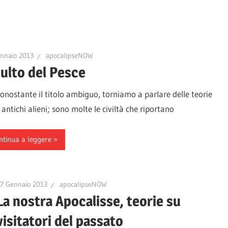
nnaio 2013
apocalipseNOW
culto del Pesce
stante il titolo ambiguo, torniamo a parlare delle teorie
 antichi alieni; sono molte le civiltà che riportano
ntinua a leggere
7 Gennaio 2013
apocalipseNOW
La nostra Apocalisse, teorie su
visitatori del passato