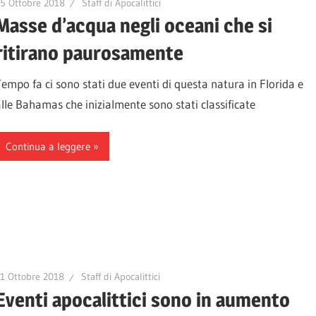
5 Ottobre 2018
Staff di Apocalittici
Masse d’acqua negli oceani che si
ritirano paurosamente
Tempo fa ci sono stati due eventi di questa natura in Florida e
alle Bahamas che inizialmente sono stati classificate
Continua a leggere
1 Ottobre 2018
Staff di Apocalittici
Eventi apocalittici sono in aumento