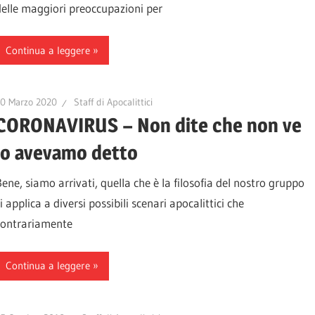
delle maggiori preoccupazioni per
Continua a leggere
10 Marzo 2020
Staff di Apocalittici
CORONAVIRUS – Non dite che non ve
lo avevamo detto
Bene, siamo arrivati, quella che è la filosofia del nostro gruppo
i applica a diversi possibili scenari apocalittici che
contrariamente
Continua a leggere