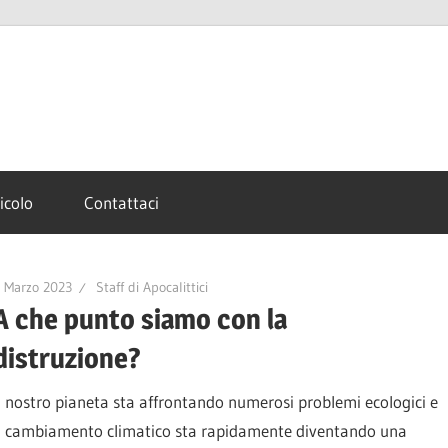
ticolo
Contattaci
 Marzo 2023
Staff di Apocalittici
A che punto siamo con la
distruzione?
Il nostro pianeta sta affrontando numerosi problemi ecologici e
il cambiamento climatico sta rapidamente diventando una