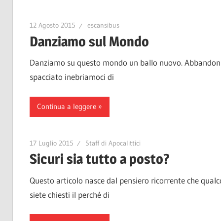
12 Agosto 2015
escansibus
Danziamo sul Mondo
Danziamo su questo mondo un ballo nuovo. Abbandoniam
spacciato inebriamoci di
Continua a leggere
17 Luglio 2015
Staff di Apocalittici
Sicuri sia tutto a posto?
Questo articolo nasce dal pensiero ricorrente che qua
siete chiesti il perché di