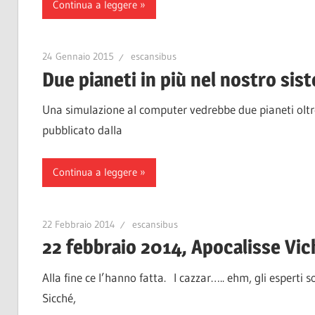
Continua a leggere
24 Gennaio 2015
escansibus
Due pianeti in più nel nostro sis
Una simulazione al computer vedrebbe due pianeti oltre 
pubblicato dalla
Continua a leggere
22 Febbraio 2014
escansibus
22 febbraio 2014, Apocalisse Vic
Alla fine ce l’hanno fatta. I cazzar….. ehm, gli esperti 
Sicché,