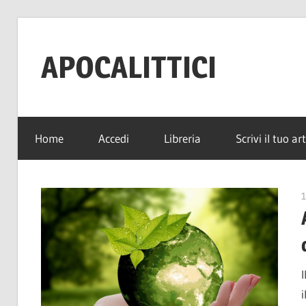
Salta
al
APOCALITTICI
contenuto
News
per
Home
Accedi
Libreria
Scrivi il tuo ar
sopravvivere
alla
quotidianità
1