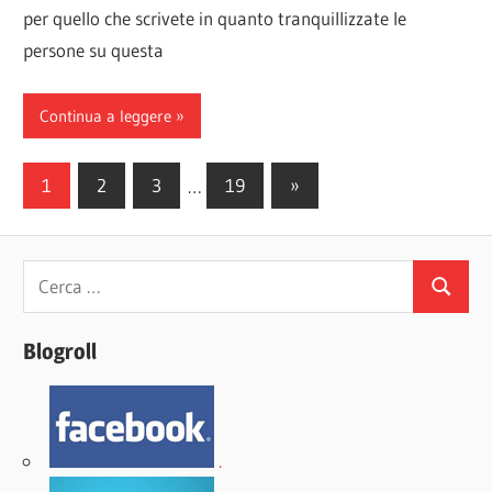
per quello che scrivete in quanto tranquillizzate le
persone su questa
Continua a leggere
Paginazione
Articoli
1
2
3
…
19
»
successivi
degli
articoli
Ricerca
Cerca
per:
Blogroll
.