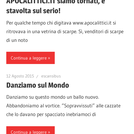
APOCALITTICI.IT siamo tornati, e
stavolta sul serio!
Per qualche tempo chi digitava www.apocalittici.it si
ritrovava in una vetrina di scarpe. Sì, venditori di scarpe
di un noto
Continua a leggere
12 Agosto 2015
escansibus
Danziamo sul Mondo
Danziamo su questo mondo un ballo nuovo.
Abbandoniamo al vortice. “Sopravvissuti” alle cazzate
che lo davano per spacciato inebriamoci di
Continua a leggere