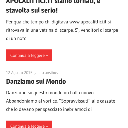
APOCALITTICI.IT siamo tornati, e
stavolta sul serio!
Per qualche tempo chi digitava www.apocalittici.it si
ritrovava in una vetrina di scarpe. Sì, venditori di scarpe
di un noto
Continua a leggere
12 Agosto 2015
escansibus
Danziamo sul Mondo
Danziamo su questo mondo un ballo nuovo.
Abbandoniamo al vortice. “Sopravvissuti” alle cazzate
che lo davano per spacciato inebriamoci di
Continua a leggere