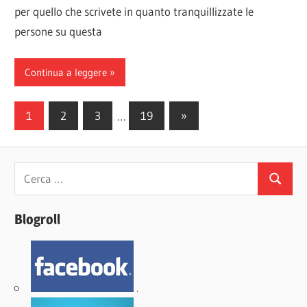
per quello che scrivete in quanto tranquillizzate le
persone su questa
Continua a leggere
Paginazione
Articoli
1
2
3
…
19
»
successivi
degli
articoli
Ricerca
Cerca
per:
Blogroll
.