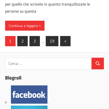
per quello che scrivete in quanto tranquillizzate le
persone su questa
Continua a leggere
Paginazione
Articoli
1
2
3
…
19
»
successivi
degli
articoli
Ricerca
Cerca
per:
Blogroll
.