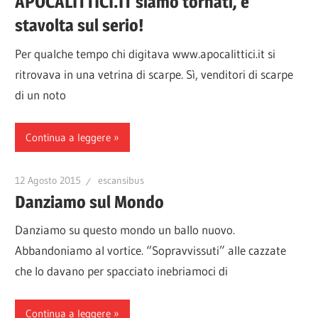
APOCALITTICI.IT siamo tornati, e
stavolta sul serio!
Per qualche tempo chi digitava www.apocalittici.it si
ritrovava in una vetrina di scarpe. Sì, venditori di scarpe
di un noto
Continua a leggere
12 Agosto 2015
escansibus
Danziamo sul Mondo
Danziamo su questo mondo un ballo nuovo.
Abbandoniamo al vortice. “Sopravvissuti” alle cazzate
che lo davano per spacciato inebriamoci di
Continua a leggere