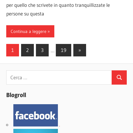
per quello che scrivete in quanto tranquillizzate le
persone su questa
Continua a leggere
Paginazione
Articoli
1
2
3
…
19
»
successivi
degli
articoli
Ricerca
Cerca
per:
Blogroll
.