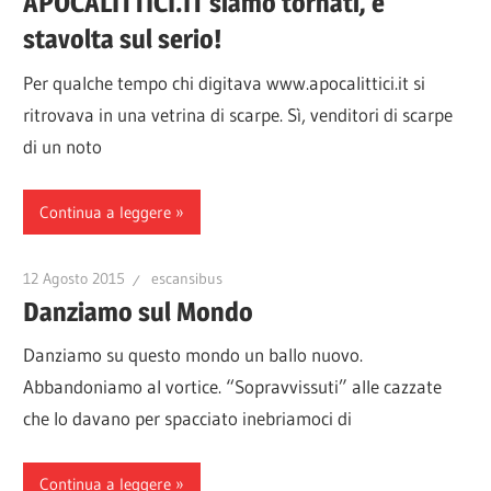
APOCALITTICI.IT siamo tornati, e
stavolta sul serio!
Per qualche tempo chi digitava www.apocalittici.it si
ritrovava in una vetrina di scarpe. Sì, venditori di scarpe
di un noto
Continua a leggere
12 Agosto 2015
escansibus
Danziamo sul Mondo
Danziamo su questo mondo un ballo nuovo.
Abbandoniamo al vortice. “Sopravvissuti” alle cazzate
che lo davano per spacciato inebriamoci di
Continua a leggere