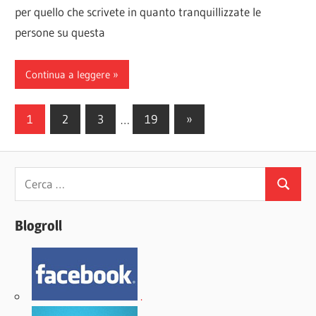
per quello che scrivete in quanto tranquillizzate le
persone su questa
Continua a leggere
Paginazione
Articoli
1
2
3
…
19
»
successivi
degli
articoli
Ricerca
Cerca
per:
Blogroll
.